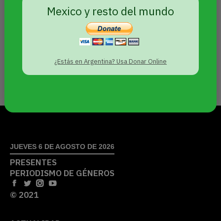
Mexico y resto del mundo
¿Pueden las personas cis hablar sobre las
identidades trans? Cuando me refiero a
“hablar”, hago referencia a: escribir sobre
nosotras, dar clases, seminarios sobre
¿Estás en Argentina? Usa Donar Online
temáticas travesti-trans o “negociar” con
politicxs sobre políticas publicas.
JUEVES 6 DE AGOSTO DE 2026
PRESENTES
PERIODISMO DE GÉNEROS
© 2021