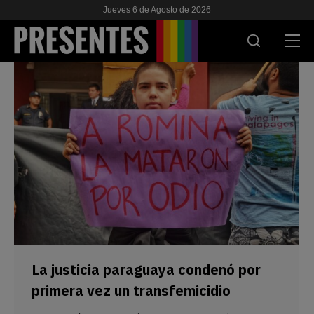
Jueves 6 de Agosto de 2026
ACTUALIDAD
INVESTIGACIONES
VIH & SIDA
ESCUELA
NOSOTRES
APOYANOS
La justicia paraguaya condenó por
primera vez un transfemicidio
ES
EN