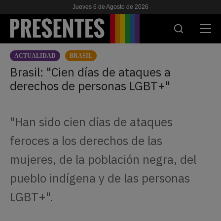
Jueves 6 de Agosto de 2026
ACTUALIDAD
BRASIL
ACTUALIDAD
Brasil: "Cien días de ataques a
derechos de personas LGBT+"
INVESTIGACIONES
VIH & SIDA
"Han sido cien días de ataques
ESCUELA
feroces a los derechos de las
NOSOTRES
mujeres, de la población negra, del
pueblo indígena y de las personas
APOYANOS
LGBT+".
ES
EN