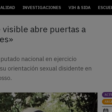
ALIDAD
INVESTIGACIONES
VIH & SIDA
ESCUE
visible abre puertas a
les»
iputado nacional en ejercicio
 su orientación sexual disidente en
osso.
ACT
ARG