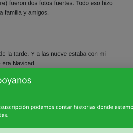
re) fueron dos fotos fuertes. Todo eso hizo
 a familia y amigos.
 de la tarde. Y a las nueve estaba con mi
e era Navidad.
poyanos
 que ya no están. Y estaban su madre y su
nos. A sus hermanxs les había contado
 a su casa a comer milanesas. Tardaron en
 suscripción podemos contar historias donde estem
Preparó el terreno, les advirtió que iba a
tes.
, su hermana melliza suspiró con alivio. “Ay
 te ibas a vivir afuera”.