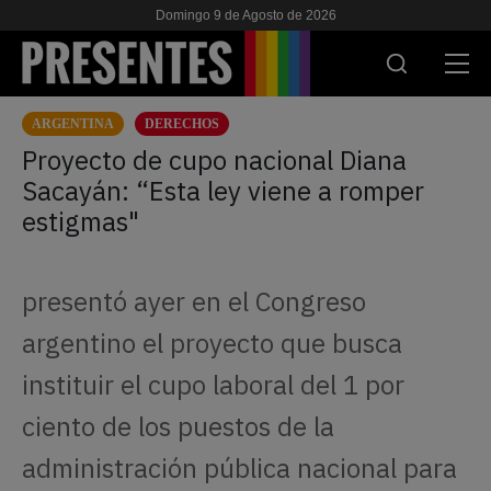
Domingo 9 de Agosto de 2026
ARGENTINA
DERECHOS
ACTUALIDAD
Proyecto de cupo nacional Diana
Sacayán: “Esta ley viene a romper
INVESTIGACIONES
estigmas"
VIH & SIDA
ESCUELA
presentó ayer en el Congreso
NOSOTRES
argentino el proyecto que busca
instituir el cupo laboral del 1 por
APOYANOS
ciento de los puestos de la
administración pública nacional para
ES
EN