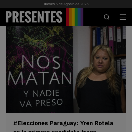
Jueves 6 de Agosto de 2026
ACTUALIDAD
INVESTIGACIONES
VIH & SIDA
ESCUELA
NOSOTRES
APOYANOS
#Elecciones Paraguay: Yren Rotela
es la primera candidata trans
ES
EN