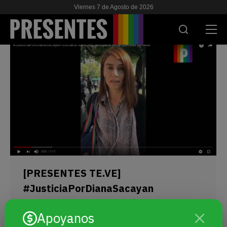
Viernes 7 de Agosto de 2026
ACTUALIDAD
INVESTIGACIONES
VIH & SIDA
ESCUELA
NOSOTRES
[PRESENTES TE.VE]
#JusticiaPorDianaSacayan
APOYANOS
Entrevista a Luciana Sánchez
Apoyanos
Por
Agencia Presentes
25 marzo, 2018
Sin categoría
ES
EN