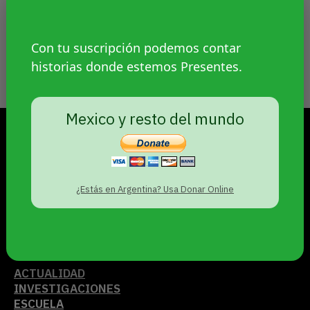
Luciana Sánchez, abogada de la querella
familiar encabezada por Sasha Sacayán,
Con tu suscripción podemos contar
cuenta por qué el juicio por el travesticidio
historias donde estemos Presentes.
de Diana es histórico.
Mexico y resto del mundo
VIERNES 7 DE AGOSTO DE 2026
PRESENTES
¿Estás en Argentina? Usa Donar Online
PERIODISMO DE GÉNEROS
© 2021
ACTUALIDAD
INVESTIGACIONES
ESCUELA