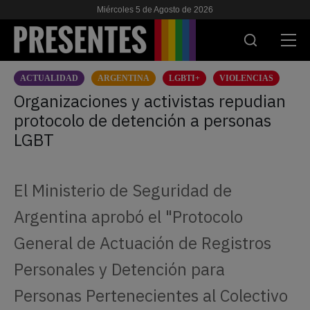
Miércoles 5 de Agosto de 2026
ACTUALIDAD
ARGENTINA
LGBTI+
VIOLENCIAS
ACTUALIDAD
Organizaciones y activistas repudian
protocolo de detención a personas
INVESTIGACIONES
LGBT
VIH & SIDA
ESCUELA
El Ministerio de Seguridad de
NOSOTRES
Argentina aprobó el "Protocolo
General de Actuación de Registros
APOYANOS
Personales y Detención para
Personas Pertenecientes al Colectivo
ES
EN