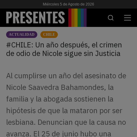
Miércoles 5 de Agosto de 2026
ACTUALIDAD
CHILE
ACTUALIDAD
#CHILE: Un año después, el crimen
de odio de Nicole sigue sin Justicia
INVESTIGACIONES
VIH & SIDA
Al cumplirse un año del asesinato de
ESCUELA
Nicole Saavedra Bahamondes, la
NOSOTRES
familia y la abogada sostienen la
hipótesis de que la mataron por ser
APOYANOS
lesbiana. Denuncian que la causa no
avanza. El 25 de junio hubo una
ES
EN