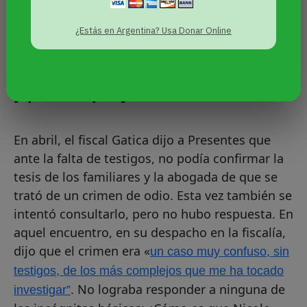
¿Estás en Argentina? Usa Donar Online
«Hay que seguir luchando por ella
y por las que ya no están»
En abril, el fiscal Gatica dijo a Presentes que
ante la falta de testigos, no podía confirmar la
tesis de los familiares y la abogada de que se
trató de un crimen de odio. Esta vez también se
intentó consultarlo, pero no hubo respuesta. En
aquel encuentro, en su despacho en la fiscalía,
dijo que el crimen era «
un caso muy confuso, sin
testigos, de los más complejos que me ha tocado
. No lograba responder a ninguna de
investigar”