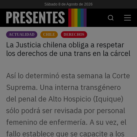
Sábado 8 de Agosto de 2026
ACTUALIDAD
CHILE
DERECHOS
ACTUALIDAD
La Justicia chilena obliga a respetar
los derechos de una trans en la cárcel
INVESTIGACIONES
VIH & SIDA
Así lo determinó esta semana la Corte
ESCUELA
Suprema. Una interna transgénero
NOSOTRES
del penal de Alto Hospicio (Iquique)
sólo podrá ser revisada por personal
APOYANOS
femenino de enfermería. A su vez, el
fallo establece que se capacite a los
ES
EN