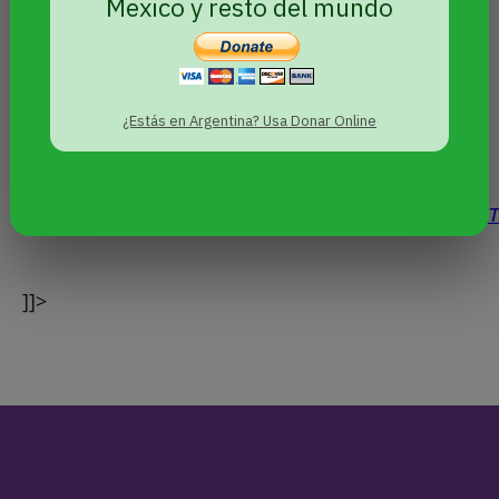
Mexico y resto del mundo
plena en las cárceles”.
Seguí a Presentes:
¿Estás en Argentina? Usa Donar Online
Twitter
@PresentesTLGBI
Instagram:
PresentesLTGBI
Facebook:
https://www.facebook.com/presentesLGBT
]]>