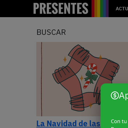
ACTU
BUSCAR
A
Con tu
La Navidad de las travas 