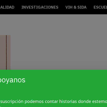
ALIDAD
INVESTIGACIONES
VIH & SIDA
ESCUE
poyanos
 suscripción podemos contar historias donde estem
y