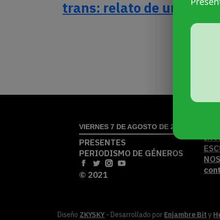
Presen
trans: relato de un abraz
ACT
VIERNES 7 DE AGOSTO DE 2026
INV
PRESENTES
ESC
PERIODISMO DE GÉNEROS
NO
con
© 2021
Diseño
ZKYSKY
- Desarrollado por
Enjambre Bit
y
H