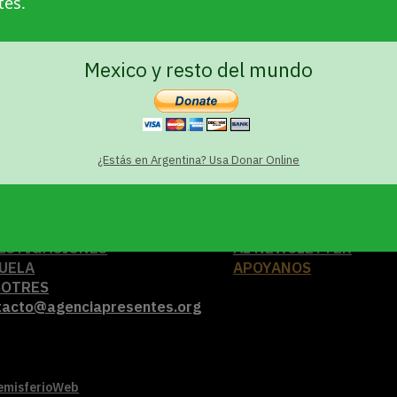
tes.
o
Mexico y resto del mundo
¿Estás en Argentina? Usa Donar Online
UALIDAD
SUSCRIBITE
ESTIGACIONES
AL NEWSLETTER
UELA
APOYANOS
SOTRES
tacto@agenciapresentes.org
emisferioWeb