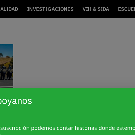
ALIDAD
INVESTIGACIONES
VIH & SIDA
ESCUE
poyanos
 suscripción podemos contar historias donde estem