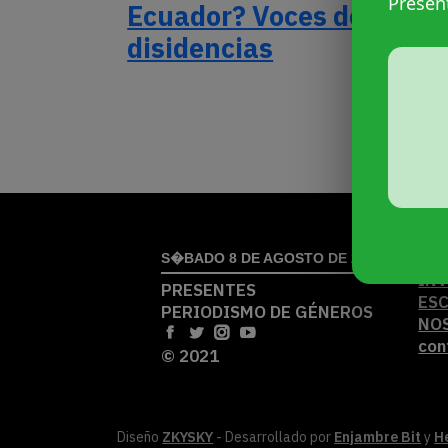
Presen
Ecuador? Voces de las
disidencias
AC
S�BADO 8 DE AGOSTO DE 2026
IN
PRESENTES
ES
PERIODISMO DE GÉNEROS
NO
con
© 2021
Diseño
ZKYSKY
- Desarrollado por
Enjambre Bit
y
H