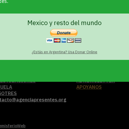
tes.
Mexico y resto del mundo
¿Estás en Argentina? Usa Donar Online
TUALIDAD
SUSCRIBITE
VESTIGACIONES
AL NEWSLETTER
CUELA
APOYANOS
SOTRES
tacto@agenciapresentes.org
emisferioWeb