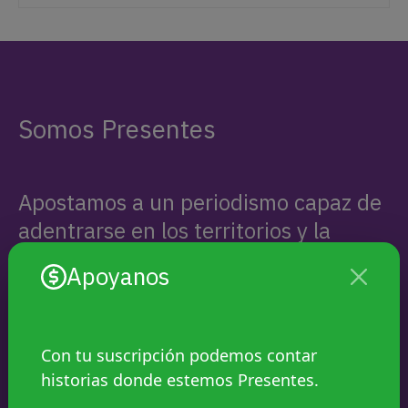
Somos Presentes
Apostamos a un periodismo capaz de
adentrarse en los territorios y la
investigación exhaustiva, aliado a
Apoyanos
nuevas tecnologías y formatos
narrativos. Queremos que lxs
protagonistas, sus historias y sus
Con tu suscripción podemos contar
luchas, estén presentes.
historias donde estemos Presentes.