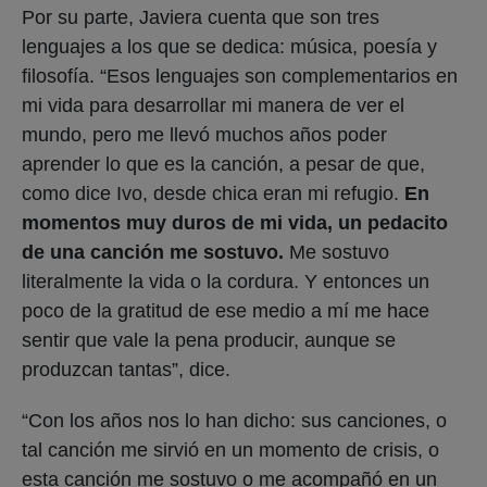
aprender lo que es la canción, a pesar de que,
como dice Ivo, desde chica eran mi refugio.
En
momentos muy duros de mi vida, un pedacito
de una canción me sostuvo.
Me sostuvo
literalmente la vida o la cordura. Y entonces un
poco de la gratitud de ese medio a mí me hace
sentir que vale la pena producir, aunque se
produzcan tantas”, dice.
“Con los años nos lo han dicho: sus canciones, o
tal canción me sirvió en un momento de crisis, o
esta canción me sostuvo o me acompañó en un
desarrollo, en una transición, en una separación,
en la comprensión de un dolor. Y para mí eso es el
éxito de esta propuesta. Porque en momentos
donde no tenía nada, había una frase de una
canción. Y tenía un casete. y cuando pasaba esa