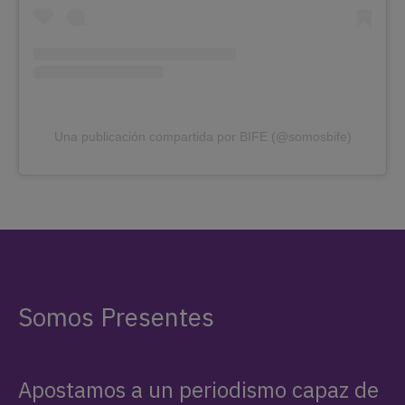
Una publicación compartida por BIFE (@somosbife)
Somos Presentes
Apostamos a un periodismo capaz de
adentrarse en los territorios y la
investigación exhaustiva, aliado a
nuevas tecnologías y formatos
narrativos. Queremos que lxs