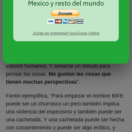
Mexico y resto del mundo
Habitar la contradicción
¿Estás en Argentina? Usa Donar Online
“Es muy oscuro lo que nos rodea en este
momento, es muy ridículo y muy falto de sentido”,
dice con aflicción, Javiera. “Una burla a los valores
mínimos, pero los valores de mirarse a los ojos, de
valores humanos. Y tomarse un minuto para
pensar las cosas.
Me gustan las cosas que
tienen muchas perspectivas
”.
Fantin ejemplifica, “Para empezar el nombre BIFE
puede ser un churrasco un pero también implica
una violencia del especismo y también puede ser
una cachetada. Y una cachetada puede ser hecha
con consentimiento y puede ser algo erótico, y