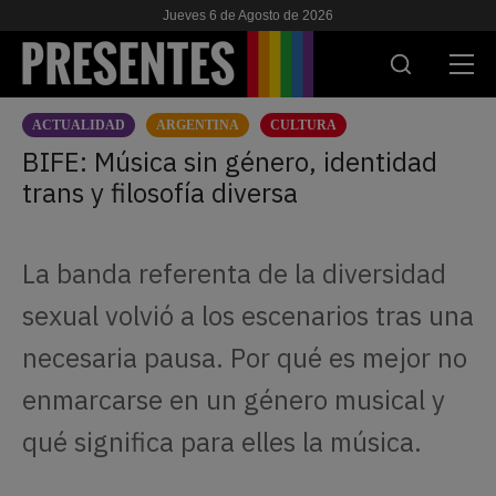
Jueves 6 de Agosto de 2026
ACTUALIDAD
ARGENTINA
CULTURA
ACTUALIDAD
BIFE: Música sin género, identidad
trans y filosofía diversa
INVESTIGACIONES
VIH & SIDA
La banda referenta de la diversidad
ESCUELA
sexual volvió a los escenarios tras una
NOSOTRES
necesaria pausa. Por qué es mejor no
enmarcarse en un género musical y
APOYANOS
qué significa para elles la música.
ES
EN