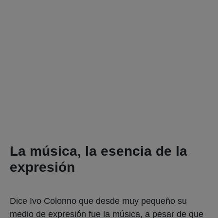
La música, la esencia de la
expresión
Dice Ivo Colonno que desde muy pequeño su
medio de expresión fue la música, a pesar de que
también actúa. “Siento que
cuando una canción
pasa por mi voz y mi cuerpo, pasa algo que a
mí me libera de quien soy y algo transmite
.
Sucede alguna magia y eso le da bastante alivio a
mi vida. Cada vez que canto en vivo siento que se