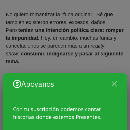
No quiero romantizar la “funa original”. Sé que
también existieron errores, excesos, daños.
Pero
tenían una intención política clara: romper
la impunidad.
Hoy, en cambio, muchas funas y
cancelaciones se parecen más a un
reality
show
:
consumir, indignarse y pasar al siguiente
tema.
Quizás la pregunta que deberíamos hacernos no
Apoyanos
es “¿a quién funar o cancelar?”, sino “¿qué
transformamos con cada funa o cancelación?”.
Porque
si la respuesta es “nada”, entonces lo
que hacemos no es justicia, es espectáculo.
Con tu suscripción podemos contar
historias donde estemos Presentes.
Hoy escribo esto con la certeza de que no estoy
fuera de esa dinámica. He estado en ambos lados