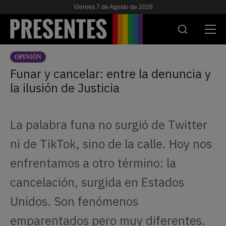
Viernes 7 de Agosto de 2026
OPINIÓN
ACTUALIDAD
Funar y cancelar: entre la denuncia y
la ilusión de Justicia
INVESTIGACIONES
VIH & SIDA
La palabra funa no surgió de Twitter
ESCUELA
ni de TikTok, sino de la calle. Hoy nos
NOSOTRES
enfrentamos a otro término: la
cancelación, surgida en Estados
APOYANOS
Unidos. Son fenómenos
emparentados pero muy diferentes.
ES
EN