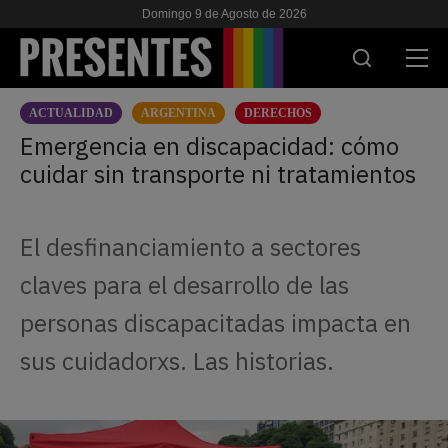
Domingo 9 de Agosto de 2026
ACTUALIDAD
ARGENTINA
DERECHOS
ACTUALIDAD
Emergencia en discapacidad: cómo
cuidar sin transporte ni tratamientos
INVESTIGACIONES
VIH & SIDA
El desfinanciamiento a sectores
ESCUELA
claves para el desarrollo de las
NOSOTRES
personas discapacitadas impacta en
sus cuidadorxs. Las historias.
APOYANOS
ES
EN