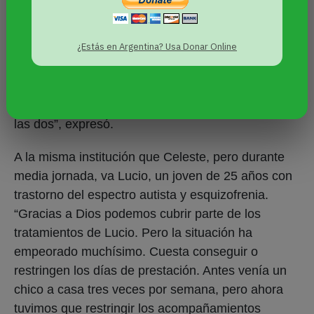
no gano la mínima, gasto más o menos el doble de
lo que gano cada mes. Tengo la suerte de tener
¿Estás en Argentina? Usa Donar Online
ahorros. Celeste no recibe pensión por
discapacidad y tampoco tengo pensión por mi
marido porque murió joven. Tengo a mi hermana y
mis sobrinos, pero en el día a día estamos solitas
las dos”, expresó.
A la misma institución que Celeste, pero durante
media jornada, va Lucio, un joven de 25 años con
trastorno del espectro autista y esquizofrenia.
“Gracias a Dios podemos cubrir parte de los
tratamientos de Lucio. Pero la situación ha
empeorado muchísimo. Cuesta conseguir o
restringen los días de prestación. Antes venía un
chico a casa tres veces por semana, pero ahora
tuvimos que restringir los acompañamientos