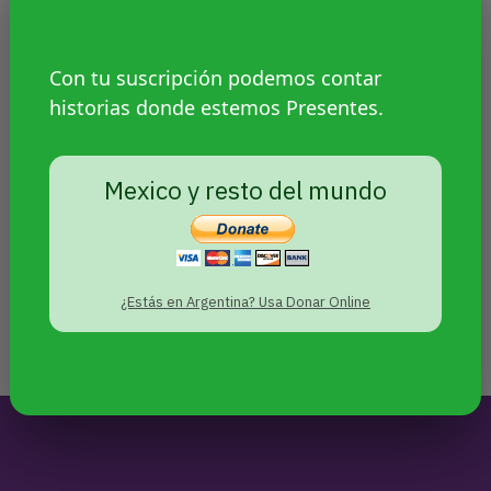
Juntes Narramos es un
proyecto de
Malvestida
,
Volcánicas
,
GirlUp
,
Con tu suscripción podemos contar
historias donde estemos Presentes.
Balance
y Presentes
para
fortalecer y amplificar las
voces de las juventudes
Mexico y resto del mundo
desde narrativas de la
diversidad
.
¿Estás en Argentina? Usa Donar Online