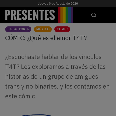
Jueves 6 de Agosto de 2026
LA FACTORIA
MÉXICO
COMIC
ACTUALIDAD
CÓMIC: ¿Qué es el amor T4T?
INVESTIGACIONES
¿Escuchaste hablar de los vínculos
VIH & SIDA
T4T? Los exploramos a través de las
ESCUELA
historias de un grupo de amigues
NOSOTRES
trans y no binaries, y los contamos en
este cómic.
APOYANOS
ES
EN