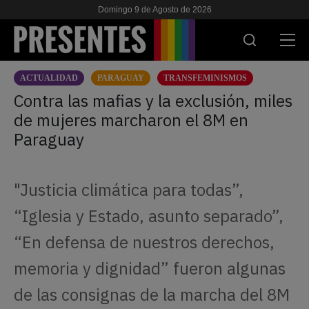
Domingo 9 de Agosto de 2026
ACTUALIDAD
PARAGUAY
TRANSFEMINISMOS
ACTUALIDAD
Contra las mafias y la exclusión, miles
de mujeres marcharon el 8M en
INVESTIGACIONES
Paraguay
VIH & SIDA
ESCUELA
"Justicia climática para todas”,
NOSOTRES
“Iglesia y Estado, asunto separado”,
“En defensa de nuestros derechos,
APOYANOS
memoria y dignidad” fueron algunas
de las consignas de la marcha del 8M
ES
EN