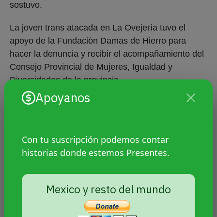
sostuvo.
La joven trans atacada en La Ovejería tuvo el
apoyo de la Fundación Damas de Hierro para
hacer la denuncia y recibir el acompañamiento del
Consejo Provincial de Mujeres, Igualdad y
Diversidades de la provincia.
Apoyanos
La referenta de la Fundación en La Ovejería dijo a
Presentes que ha habido otras agresiones a
integrantes del colectivo. No se suelen denunciar
Con tu suscripción podemos contar
porque, en general, “la justicia y la policía tampoco
historias donde estemos Presentes.
hacen mucho”.
Señaló que en este caso se
avanza en la investigación porque la Fundación
impulsó la causa y recibió el acompañamiento
Mexico y resto del mundo
del Consejo Provincial de la Mujer.
La referenta,
que pidió que se resguarde su identidad y la de la