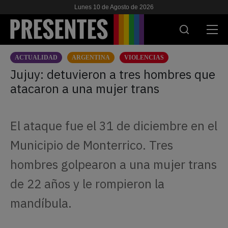
Lunes 10 de Agosto de 2026
ACTUALIDAD
ARGENTINA
VIOLENCIAS
ACTUALIDAD
Jujuy: detuvieron a tres hombres que
atacaron a una mujer trans
INVESTIGACIONES
VIH & SIDA
El ataque fue el 31 de diciembre en el
ESCUELA
Municipio de Monterrico. Tres
NOSOTRES
hombres golpearon a una mujer trans
de 22 años y le rompieron la
APOYANOS
mandíbula.
ES
EN