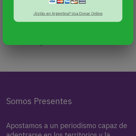
agredida. Contó que el atacante solía hostigar a la
mujer trans. Añadió que es habitual que reciban
¿Estás en Argentina? Usa Donar Online
maltratos, “siempre hay algo como insultos o lo
que dicen detrás de una” y “los comentarios
burlones”, pero como forma de protección tratan
de no darle importancia.
Somos Presentes
Apostamos a un periodismo capaz de
adentrarse en los territorios y la