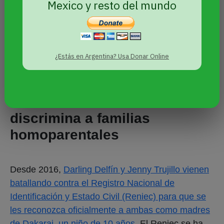
Mexico y resto del mundo
¿Estás en Argentina? Usa Donar Online
Tribunal Constitucional
discrimina a familias
homoparentales
Desde 2016,
Darling Delfín y Jenny Trujillo vienen
batallando contra el Registro Nacional de
Identificación y Estado Civil (Reniec) para que se
les reconozca oficialmente a ambas como madres
de Dakarai, un niño de 10 años
. El Reniec se ha