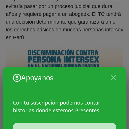
evitaría pasar por un proceso judicial que dura
años y requiere pagar a un abogadx. El TC tendrá
una decisión determinante que garantizará o no
los derechos básicos de muchas personas intersex
en Perú.
Apoyanos
Con tu suscripción podemos contar
historias donde estemos Presentes.