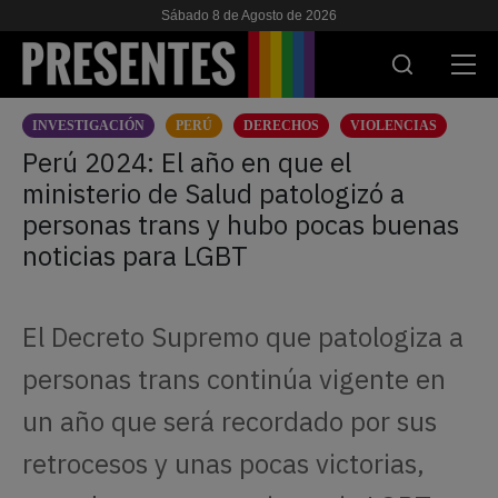
Sábado 8 de Agosto de 2026
INVESTIGACIÓN
PERÚ
DERECHOS
VIOLENCIAS
ACTUALIDAD
Perú 2024: El año en que el
ministerio de Salud patologizó a
INVESTIGACIONES
personas trans y hubo pocas buenas
VIH & SIDA
noticias para LGBT
ESCUELA
El Decreto Supremo que patologiza a
NOSOTRES
personas trans continúa vigente en
APOYANOS
un año que será recordado por sus
retrocesos y unas pocas victorias,
ES
EN