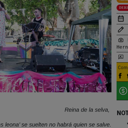
DER
Her
Comp
Reina de la selva,
NO
s leona’ se suelten no habrá quien se salve.