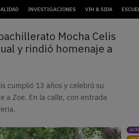
ALIDAD
INVESTIGACIONES
VIH & SIDA
ESCUE
bachillerato Mocha Celis
nual y rindió homenaje a
lis cumplió 13 años y celebró su
 a Zoe. En la calle, con entrada
eria.
ACT
ARG