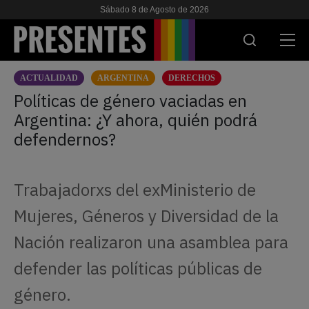
Sábado 8 de Agosto de 2026
ACTUALIDAD
ARGENTINA
DERECHOS
ACTUALIDAD
Políticas de género vaciadas en
Argentina: ¿Y ahora, quién podrá
INVESTIGACIONES
defendernos?
VIH & SIDA
ESCUELA
Trabajadorxs del exMinisterio de
NOSOTRES
Mujeres, Géneros y Diversidad de la
Nación realizaron una asamblea para
APOYANOS
defender las políticas públicas de
género.
ES
EN