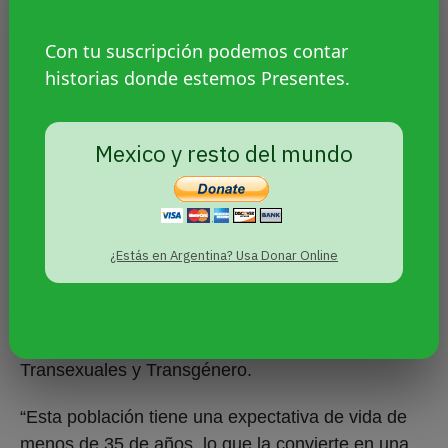
Con tu suscripción podemos contar
Para la diversidad
historias donde estemos Presentes.
Con la
implementación de la Ley de Promoción del
Mexico y resto del mundo
Acceso al Empleo Formal para personas Travestis
y Trans
, 955 personas travestis y trans fueron
incorporadas a la administración pública a través
del seguimiento del Ministerio.
¿Estás en Argentina? Usa Donar Online
En relación al colectivo LGBTIQ+, otro ejemplo es
el Programa de Fortalecimiento del Acceso a
Derechos, destinado a Personas Travestis,
Transexuales y Transgénero.
“Esta población tiene una expectativa de vida de
menos de 35 de años, lo que la convierte en una