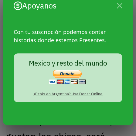
Apoyanos
Con tu suscripción podemos contar
historias donde estemos Presentes.
Mexico y resto del mundo
Por esos días, él aún no
había escuchado hablar de
¿Estás en Argentina? Usa Donar Online
ser un varón trans. “En mi
cabeza pensaba ‘Bueno, me