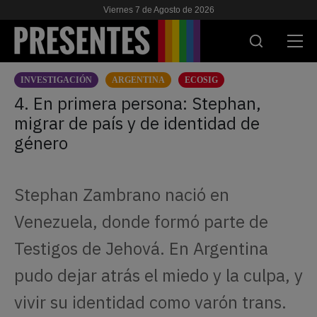
Viernes 7 de Agosto de 2026
INVESTIGACIÓN
ARGENTINA
ECOSIG
ACTUALIDAD
4. En primera persona: Stephan,
migrar de país y de identidad de
INVESTIGACIONES
género
VIH & SIDA
ESCUELA
Stephan Zambrano nació en
NOSOTRES
Venezuela, donde formó parte de
Testigos de Jehová. En Argentina
APOYANOS
pudo dejar atrás el miedo y la culpa, y
vivir su identidad como varón trans.
ES
EN