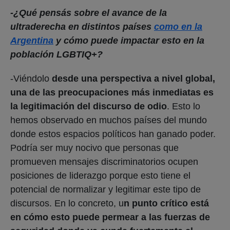
Podría ser muy nocivo que personas que
promueven mensajes discriminatorios ocupen
posiciones de liderazgo porque esto tiene el
potencial de normalizar y legitimar este tipo de
discursos. En lo concreto, u
n punto crítico está
en cómo esto puede permear a las fuerzas de
seguridad donde ya cunde fuertemente el
prejuicio contra la diversidad,
y esto puede fácil
y rápidamente traducirse en niveles aún mayores
de violencia y discriminación institucional contra
nuestras comunidades.
El poder ejecutivo define la política exterior del
país. Esto puede tener un impacto palpable en la
posición de Argentina como actor clave en temas
de derechos humanos y diversidad a nivel
internacional, tanto a nivel de la ONU como a nivel