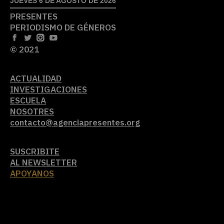
SUSCRIBITE
AL NEWSLETTER
APOYANOS
Diseño
ZKYSKY
- Desarrollado por
Enjambre
Bit
y
HemisferioWeb