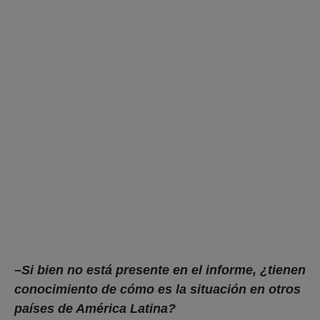
–
Si bien no está presente en el informe, ¿tienen
conocimiento de cómo es la situación en otros
países de América Latina?
-Lo que concurre
en América Latina es que
existen altos niveles documentados de
violencia institucional que se siguen dando en
países con leyes que ya no criminalizan, al