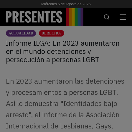
Miércoles 5 de Agosto de 2026
ACTUALIDAD
DERECHOS
ACTUALIDAD
Informe ILGA: En 2023 aumentaron
en el mundo detenciones y
INVESTIGACIONES
persecución a personas LGBT
VIH & SIDA
ESCUELA
En 2023 aumentaron las detenciones
NOSOTRES
y procesamientos a personas LGBT.
Así lo demuestra "Identidades bajo
APOYANOS
arresto", el informe de la Asociación
Internacional de Lesbianas, Gays,
ES
EN