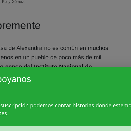
: Kelly Gómez.
ibremente
casa de Alexandra no es común en muchos
menos en un pueblo de poco más de mil
o censo del Instituto Nacional de
 el 8.3% de la población son lesbianas,
poyanos
es el segundo estado con mayor
n México.
 suscripción podemos contar historias donde estem
s censales indígenas, de acuerdo con el
tes.
e Población y Vivienda 2020. Hablar de
ación en comunidades originarias es cada