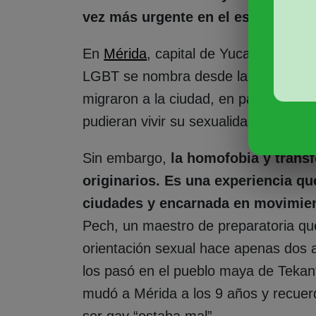
vez más urgente en el estado
.
En
Mérida
, capital de Yucatán, parte
LGBT se nombra desde la intersecció
migraron a la ciudad, en parte, por
pudieran vivir su sexualidad e identi
Sin embargo,
la homofobia y transf
originarios. Es una experiencia q
ciudades y encarnada en movimien
Pech, un maestro de preparatoria qu
orientación sexual hace apenas dos 
los pasó en el pueblo maya de Tekant
mudó a Mérida a los 9 años y recuer
ser gay “estaba mal”.