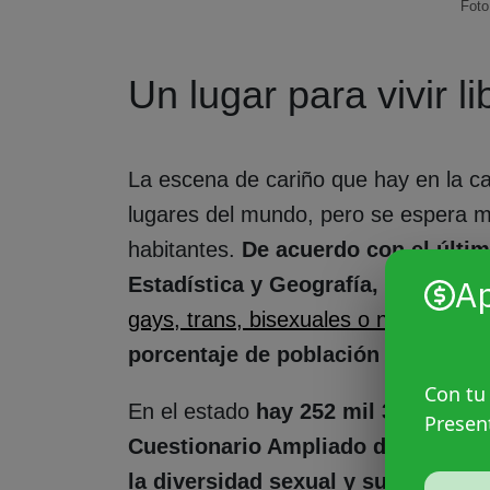
Foto
Un lugar para vivir l
La escena de cariño que hay en la 
lugares del mundo, pero se espera 
habitantes.
De acuerdo con el últim
Estadística y Geografía,
en Yucatán
A
gays, trans, bisexuales o no binaries,
porcentaje de población LGBTI+ e
Con tu
En el estado
hay 252 mil 370 hogare
Presen
Cuestionario Ampliado del Censo d
la diversidad sexual y su interrel