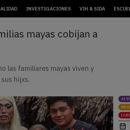
ALIDAD
INVESTIGACIONES
VIH & SIDA
ESCUE
milias mayas cobijan a
o las familiares mayas viven y
sus hijxs.
ACT
MÉX
LGBT