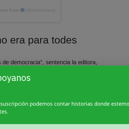
𝖎𝖆 𝕿𝖗𝖆𝖓𝖘
(@archivotrans)
o era para todes
de democracia”, sentencia la editora,
oncuerda María Belén Correa, fundadora del
poyanos
ega en 2012, a partir de la
Ley de
do deja de perseguirnos y nos reconoce la
búsqueda de la identidad es tan fuerte”,
 suscripción podemos contar historias donde estem
rradian las
Abuelas de Plaza de Mayo
por
tes.
nte la última dictadura cívico militar (1976-