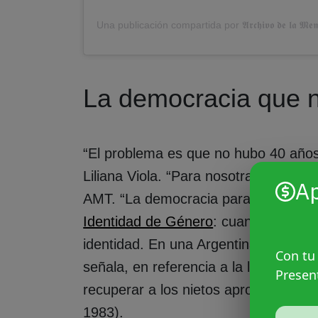
Una publicación compartida por 𝕬𝖗𝖈𝖍𝖎𝖛𝖔 𝖉𝖊 𝖑𝖆 𝕸𝖊𝖒𝖔𝖗
La democracia que n
“El problema es que no hubo 40 años 
Liliana Viola. “Para nosotras no”, c
A
AMT. “La democracia para nosotras ll
Identidad de Género
: cuando el Esta
identidad. En una Argentina donde la 
Con tu
señala, en referencia a la lucha que i
Presen
recuperar a los nietos apropiados dura
1983).