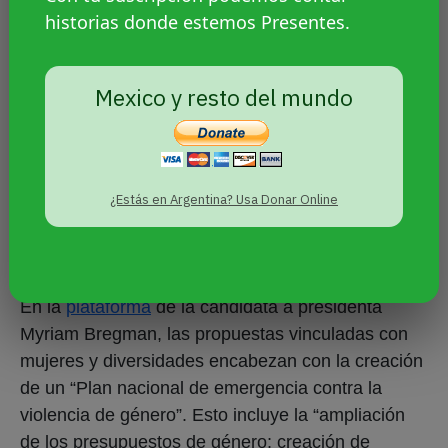
matrimonio igualitario.
En cuanto a la
Ley de
historias donde estemos Presentes.
Identidad de Género
se mostró en contra de los
artículos 5 y 11 que permiten que menores
puedan cambiar de género con la autorización
Mexico y resto del mundo
de sus progenitores.
Su candidato a
vicepresidente, Luis Alfonso Petri,
votó en contra
de la ley de interrupción voluntaria del embarazo.
¿Estás en Argentina? Usa Donar Online
Frente de Izquierda
En la
plataforma
de la candidata a presidenta
Myriam Bregman, las propuestas vinculadas con
mujeres y diversidades encabezan con la creación
de un “Plan nacional de emergencia contra la
violencia de género”. Esto incluye la “ampliación
de los presupuestos de género; creación de