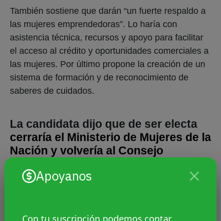
También sostiene que darán “un fuerte respaldo a
las mujeres emprendedoras”. Lo haría con
asistencia técnica, recursos y apoyo para facilitar
el acceso al crédito y oportunidades comerciales a
las mujeres. Por último propone la creación de un
sistema de formación y de reconocimiento de
saberes de cuidados.
La candidata dijo que de ser electa
cerraría el Ministerio de Mujeres de la
Nación y volvería al Consejo
Nacional de la Mujer
.
Apoyanos
Cuando le tocó votar leyes que buscan ampliar los
derechos de la diversidad sexual votó a favor del
Con tu suscripción podemos contar