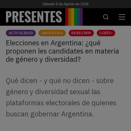
Sábado 8 de Agosto de 2026
ACTUALIDAD
ARGENTINA
DERECHOS
LGBTI+
ACTUALIDAD
Elecciones en Argentina: ¿qué
proponen les candidates en materia
INVESTIGACIONES
de género y diversidad?
VIH & SIDA
ESCUELA
Qué dicen - y qué no dicen - sobre
NOSOTRES
género y diversidad sexual las
plataformas electorales de quienes
APOYANOS
buscan gobernar Argentina.
ES
EN