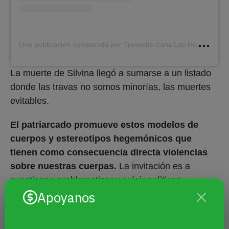
U
na publicación compartida por Travestis-trans Las Históricas Argentinas (@las.historicasargentinas)
La muerte de Silvina llegó a sumarse a un listado
donde las travas no somos minorías, las muertes
evitables.
El patriarcado promueve estos modelos de
cuerpos y estereotipos hegemónicos que
tienen como consecuencia directa violencias
sobre nuestras cuerpas.
La invitación es a
cuestionar, problematizar y exigir políticas
Apoyanos
específicas de abordaje integral en torno a uso de
la silicona, el metacrilato y otras sustancias. Como
también erradicar los estereotipos binarios que se