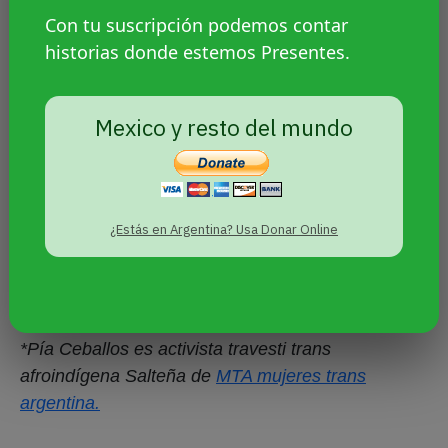
impone sobre los cuerpos.
Con tu suscripción podemos contar
historias donde estemos Presentes.
Mexico y resto del mundo
¿Estás en Argentina? Usa Donar Online
*Pía Ceballos es activista travesti trans
afroindígena Salteña de
MTA mujeres trans
argentina.