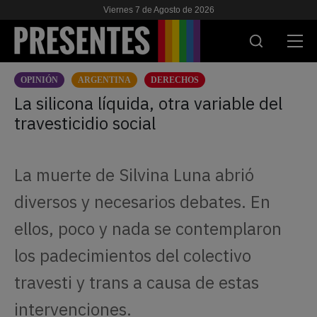
Viernes 7 de Agosto de 2026
OPINIÓN
ARGENTINA
DERECHOS
ACTUALIDAD
La silicona líquida, otra variable del
travesticidio social
INVESTIGACIONES
VIH & SIDA
La muerte de Silvina Luna abrió
ESCUELA
diversos y necesarios debates. En
NOSOTRES
ellos, poco y nada se contemplaron
los padecimientos del colectivo
APOYANOS
travesti y trans a causa de estas
intervenciones.
ES
EN