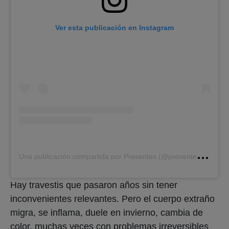
Ver esta publicación en Instagram
U
na publicación compartida por Presentes (@presenteslatam)
Hay travestis que pasaron años sin tener
inconvenientes relevantes. Pero el cuerpo extraño
migra, se inflama, duele en invierno, cambia de
color, muchas veces con problemas irreversibles