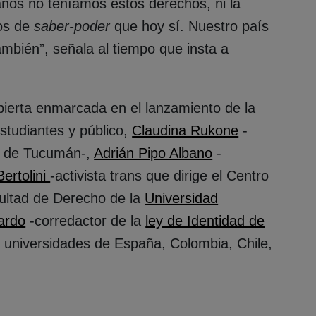
ños no teníamos estos derechos, ni la
ios de
saber-poder
que hoy sí. Nuestro país
mbién”, señala al tiempo que insta a
abierta enmarcada en el lanzamiento de la
studiantes y público,
Claudina Rukone
-
ns de Tucumán-,
Adrián Pipo Albano
-
Bertolini
-activista trans que dirige el Centro
ultad de Derecho de la
Universidad
tardo
-corredactor de la
ley de Identidad de
e universidades de España, Colombia, Chile,