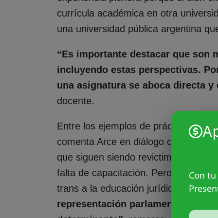
currícula académica en otra universid
una universidad pública argentina q
“Es importante destacar que son m
incluyendo estas perspectivas. Por
una asignatura se aboca directa y
docente.
Entre los ejemplos de prácticas nece
A
comenta Arce en diálogo con Agencia
que siguen siendo revictimizantes. Est
falta de capacitación. Pero también e
Con tu
Presen
trans a la educación jurídica superior
representación parlamentaria del c