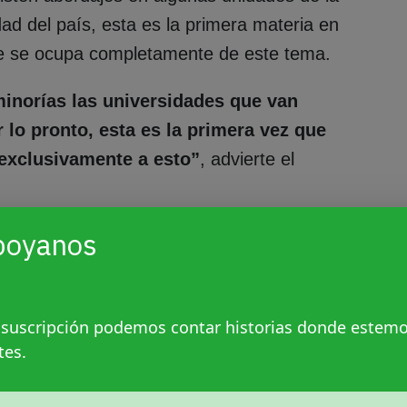
ad del país, esta es la primera materia en
ue se ocupa completamente de este tema.
inorías las universidades que van
 lo pronto, esta es la primera vez que
 exclusivamente a esto”
, advierte el
sarias de transformar en el mundo jurídico,
poyanos
 Presentes, están los abordajes procesales
a falencia -explica- es, por lo general, por
s por la falta de acceso de las personas
 suscripción podemos contar historias donde estem
tes.
 y a los cargos judiciales
. “La falta de
olectivo también es un factor