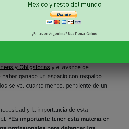
Mexico y resto del mundo
iscursos de odio una
¿Estás en Argentina? Usa Donar Online
a con el contexto del resultado de las
áneas y Obligatorias
y el avance de
de haber ganado un espacio con respaldo
udios se ve, cuanto menos, pendiente de un
necesidad y la importancia de esta
nal.
“Es importante tener esta materia en
ros profesionales para defender los