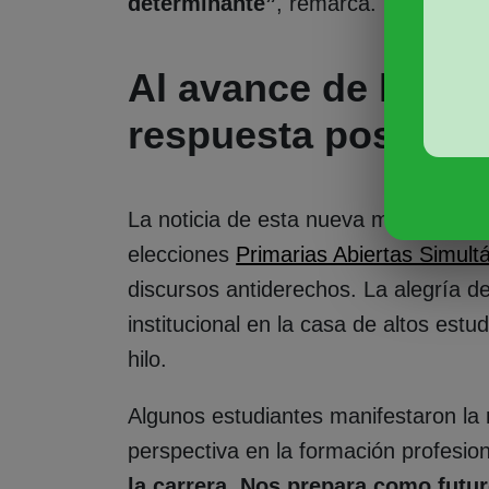
determinante”
, remarca.
Al avance de los d
respuesta posible
La noticia de esta nueva materia lleg
elecciones
Primarias Abiertas Simult
discursos antiderechos. La alegría 
institucional en la casa de altos est
hilo.
Algunos estudiantes manifestaron la 
perspectiva en la formación profesio
la carrera. Nos prepara como futu