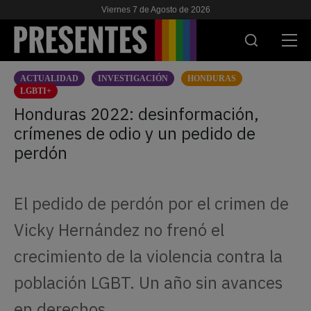
Viernes 7 de Agosto de 2026
ACTUALIDAD
INVESTIGACIÓN
HONDURAS
ACTUALIDAD
LGBTI+
Honduras 2022: desinformación,
INVESTIGACIONES
crímenes de odio y un pedido de
perdón
VIH & SIDA
ESCUELA
El pedido de perdón por el crimen de
NOSOTRES
Vicky Hernández no frenó el
crecimiento de la violencia contra la
APOYANOS
población LGBT. Un año sin avances
en derechos.
ES
EN