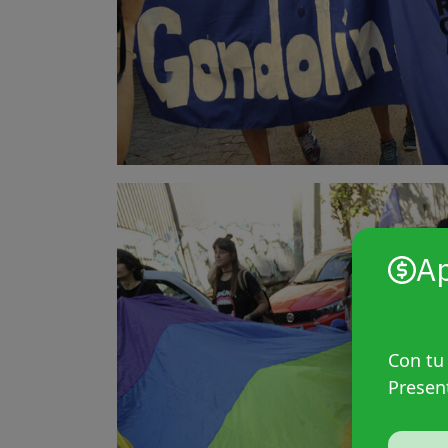
A
Con tu
Presen