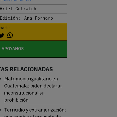
Ariel Gutraich
Edición:
Ana Fornaro
artir
APOYANOS
TAS RELACIONADAS
Matrimonio igualitario en
Guatemala: piden declarar
inconstitucional su
prohibición
Terricidio y extranjerización:
qué cambia el proyecto de