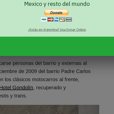
Mexico y resto del mundo
¿Estás en Argentina? Usa Donar Online
rse personas del barrio y externas al
Diciembre de 2009 del barrio Padre Carlos
n los clásicos motocarros al frente,
Hotel Gondolín
, recuperado y
tis y trans.