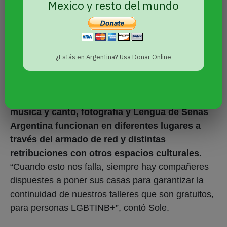
Mexico y resto del mundo
Diverso e itinerante
Por el momento,
Alto Valle Diverse funciona de
¿Estás en Argentina? Usa Donar Online
forma itinerante ya que no cuenta con un
espacio propio ni un financiamiento que
permita costearlo. Los talleres de teatro,
música y canto, fotografía y Lengua de Señas
Argentina funcionan en diferentes lugares a
través del armado de red y distintas
retribuciones con otros espacios culturales.
“Cuando esto nos falla, siempre hay compañeres
dispuestes a poner sus casas para garantizar la
continuidad de nuestros talleres que son gratuitos,
para personas LGBTINB+”, contó Sole.