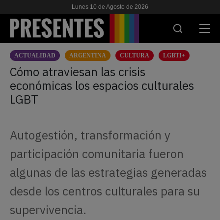
Lunes 10 de Agosto de 2026
ACTUALIDAD
ARGENTINA
CULTURA
LGBTI+
ACTUALIDAD
Cómo atraviesan las crisis
económicas los espacios culturales
INVESTIGACIONES
LGBT
VIH & SIDA
ESCUELA
Autogestión, transformación y
NOSOTRES
participación comunitaria fueron
algunas de las estrategias generadas
APOYANOS
desde los centros culturales para su
supervivencia.
ES
EN