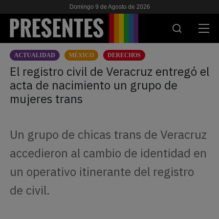
Domingo 9 de Agosto de 2026
ACTUALIDAD
MÉXICO
DERECHOS
ACTUALIDAD
El registro civil de Veracruz entregó el
acta de nacimiento un grupo de
INVESTIGACIONES
mujeres trans
VIH & SIDA
ESCUELA
Un grupo de chicas trans de Veracruz
NOSOTRES
accedieron al cambio de identidad en
un operativo itinerante del registro
APOYANOS
de civil.
ES
EN