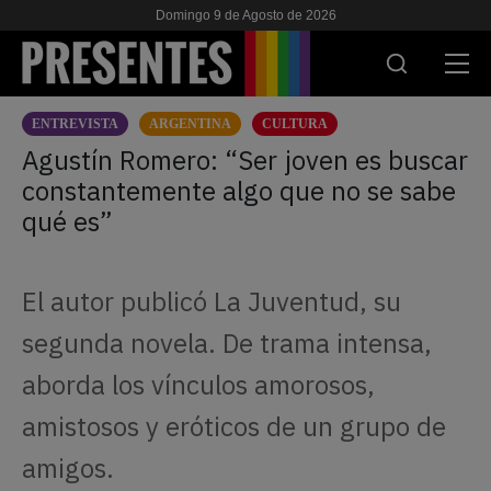
Domingo 9 de Agosto de 2026
ENTREVISTA
ARGENTINA
CULTURA
ACTUALIDAD
Agustín Romero: “Ser joven es buscar
constantemente algo que no se sabe
INVESTIGACIONES
qué es”
VIH & SIDA
ESCUELA
El autor publicó La Juventud, su
NOSOTRES
segunda novela. De trama intensa,
aborda los vínculos amorosos,
APOYANOS
amistosos y eróticos de un grupo de
amigos.
ES
EN