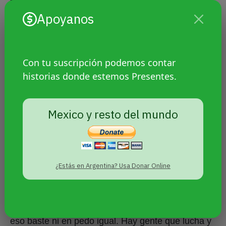
receptivas a la sexualidad de los hijos.
Apoyanos
-Sí, el conflicto no pasa por la sexualidad de estos
hijos, pasa por otros lados. No me interesaba
Con tu suscripción podemos contar
moralizar acerca de la sexualidad o tomarla como
historias donde estemos Presentes.
un conflicto. En otro momento sí estaba bien como
decisión política poner al frente eso, pero ahora
me parece que ya no.
Mexico y resto del mundo
-Ser escritor, publicar un libro y ser
abiertamente gay, ¿te parece que ya es
activismo?
¿Estás en Argentina? Usa Donar Online
-Yo creo que hay un gesto político que me parece
importante en pronunciarse sin ningún tipo de
tapujo en relación a la sexualidad. No creo que
eso baste ni en pedo igual. Hay gente que lucha y