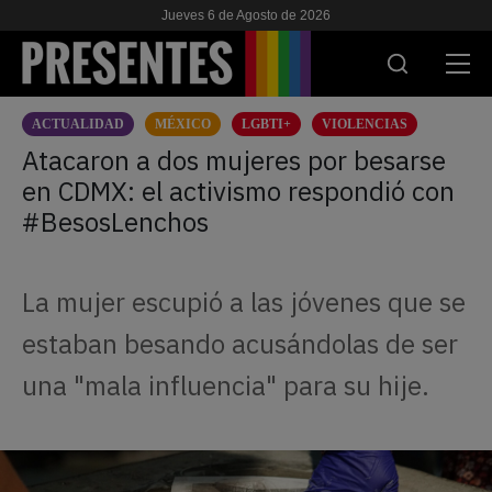
Jueves 6 de Agosto de 2026
ACTUALIDAD
MÉXICO
LGBTI+
VIOLENCIAS
ACTUALIDAD
Atacaron a dos mujeres por besarse
en CDMX: el activismo respondió con
INVESTIGACIONES
#BesosLenchos
VIH & SIDA
ESCUELA
La mujer escupió a las jóvenes que se
NOSOTRES
estaban besando acusándolas de ser
una "mala influencia" para su hije.
APOYANOS
ES
EN