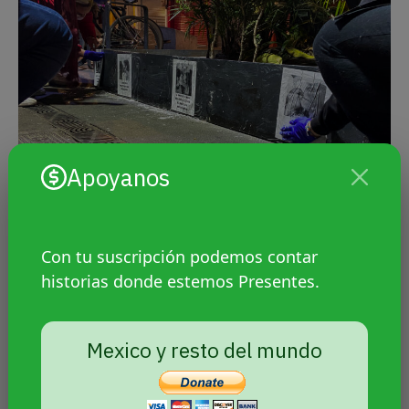
Apoyanos
Con tu suscripción podemos contar
El código de conducta de Six Flags México no
historias donde estemos Presentes.
menciona en ningún inciso que los besos entre
parejas del mismo sexo atenten contra el
“ambiente familiar” y solo menciona que están
Mexico y resto del mundo
prohibidas “las conductas indisciplinadas,
perjudiciales u ofensivas, incluyendo brincarse las