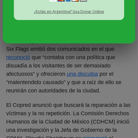
filas o apartar lugares”.
¿Estás en Argentina? Usa Donar Online
El caso se viralizó rápidamente en redes sociales,
y personas, activistas y organizaciones LGBT+
acudieron a un “besotón” que organizaron afuera
de Six Flags el 30 de diciembre. Ese mismo día
Six Flags emitió dos comunicados en el que
reconoció
que “contaba con una política que
disuadía a los visitantes de ser demasiado
afectuosos” y ofrecieron
una disculpa
por el
“malentendido causado” y que a raíz de ello se
reunirán con autoridades de la ciudad.
El Copred anunció que buscará la reparación a las
víctimas y la no repetición. La Comisión Derechos
Humanos de la Ciudad de México (CDHCM) inició
una investigación y la Jefa de Gobierno de la