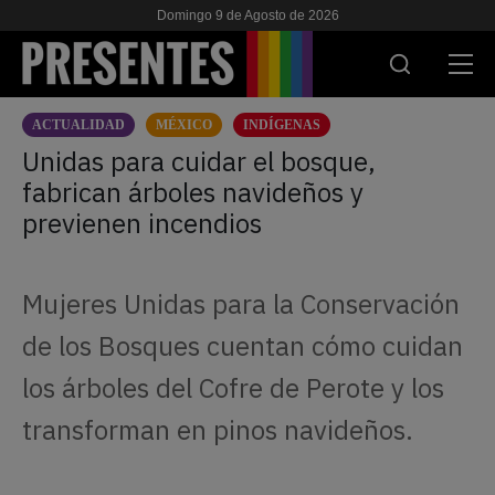
Domingo 9 de Agosto de 2026
ACTUALIDAD
MÉXICO
INDÍGENAS
ACTUALIDAD
Unidas para cuidar el bosque,
fabrican árboles navideños y
INVESTIGACIONES
previenen incendios
VIH & SIDA
ESCUELA
Mujeres Unidas para la Conservación
NOSOTRES
de los Bosques cuentan cómo cuidan
los árboles del Cofre de Perote y los
APOYANOS
transforman en pinos navideños.
ES
EN