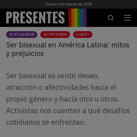
Jueves 6 de Agosto de 2026
ACTUALIDAD
ACTIVISMOS
LGBTI+
ACTUALIDAD
Ser bisexual en América Latina: mitos
y prejuicios
INVESTIGACIONES
VIH & SIDA
Ser bisexual es sentir deseo,
ESCUELA
atracción o afectividades hacia el
NOSOTRES
propio género y hacia otro u otros.
Activistas nos cuentan a qué desafíos
APOYANOS
cotidianos se enfrentan.
ES
EN