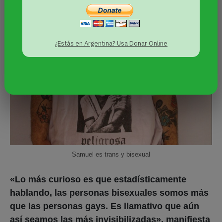
¿Estás en Argentina? Usa Donar Online
Samuel es trans y bisexual
«Lo más curioso es que estadísticamente
hablando, las personas bisexuales somos más
que las personas gays. Es llamativo que aún
así seamos las más invisibilizadas», manifiesta