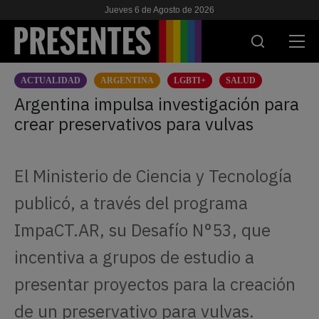
Jueves 6 de Agosto de 2026
ACTUALIDAD
ARGENTINA
LGBTI+
SALUD
ACTUALIDAD
Argentina impulsa investigación para
crear preservativos para vulvas
INVESTIGACIONES
VIH & SIDA
El Ministerio de Ciencia y Tecnología
ESCUELA
publicó, a través del programa
NOSOTRES
ImpaCT.AR, su Desafío N°53, que
incentiva a grupos de estudio a
APOYANOS
presentar proyectos para la creación
de un preservativo para vulvas.
ES
EN