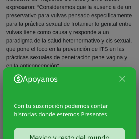
expresaron: “Consideramos que la ausencia de un
preservativo para vulvas pensado específicamente
para la práctica sexual de frotamiento genital entre
vulvas tiene como causa y responde a un
paradigma de la salud heternormativo y cis sexual,
que pone el foco en la prevención de ITS en las
prácticas sexuales de penetración pene-vagina y
en la anticoncepción”.
Apoyanos
En esta línea, Sarrías contó que en el 2013 fueron
los primeros intentos que tuvieron desde su
organización de generar materiales de difusión de
Con tu suscripción podemos contar
derechos por la temática. “Lo que hacíamos era
historias donde estemos Presentes.
problematizar sobre su ausencia y sobre la
ausencia de perspectiva de diversidad sexual.
Siempre partíamos de un modelo que era en algún
Mexico y resto del mundo
sentido androcéntrico en donde predominaba la