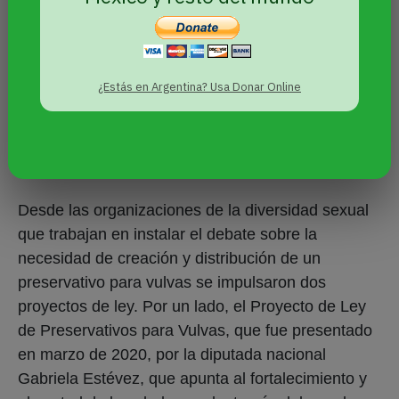
concepción falocéntrica y no se pensaba en el
disfrute, sino en prevención y en el no acceso a la
maternidad” dijo. Por esa razón, en junio de 2020
¿Estás en Argentina? Usa Donar Online
presentaron ante el Concejo Municipal de Rosario
un pedido para que dicha municipalidad produzca
campos de látex, pero que aún no obtuvo
resultados positivos.
Desde las organizaciones de la diversidad sexual
que trabajan en instalar el debate sobre la
necesidad de creación y distribución de un
preservativo para vulvas se impulsaron dos
proyectos de ley. Por un lado, el Proyecto de Ley
de Preservativos para Vulvas, que fue presentado
en marzo de 2020, por la diputada nacional
Gabriela Estévez, que apunta al fortalecimiento y