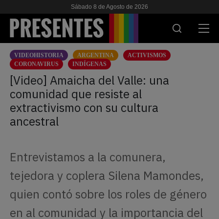
Sábado 8 de Agosto de 2026
VIDEOHISTORIA
ARGENTINA
ACTIVISMOS
ACTUALIDAD
CORONAVIRUS
INDÍGENAS
[Video] Amaicha del Valle: una
INVESTIGACIONES
comunidad que resiste al
extractivismo con su cultura
VIH & SIDA
ancestral
ESCUELA
NOSOTRES
Entrevistamos a la comunera,
tejedora y coplera Silena Mamondes,
APOYANOS
quien contó sobre los roles de género
en al comunidad y la importancia del
ES
EN