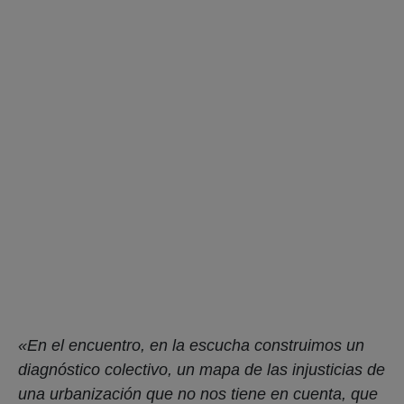
no resuelve el problema habitacional de mujeres,
lesbianas, travestis y trans. Denunciamos una
urbanización que no considera que en esta Ciudad
más del 65% de la población travesti trans vive en
habitaciones de alquiler (hoteles, pensiones, casa
habilitadas o tomadas). Una urbanización que no
tiene en cuenta que en los más de 4.400 barrios
populares argentinos, el 93,5% no tiene acceso
formal a la red de agua potable, y el 85 por ciento
de los hogares afectados son sostenidos
exclusivamente por mujeres. Una urbanización
que endeuda, despoja y desaloja no puede ser la
única salida, ¡necesitamos politicas habitacionales
con perspectiva feminista!».