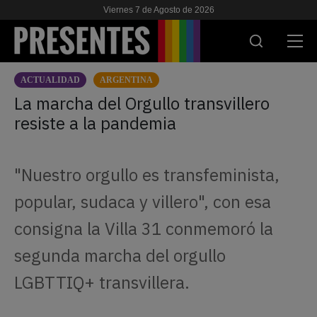
Viernes 7 de Agosto de 2026
ACTUALIDAD
ARGENTINA
ACTUALIDAD
La marcha del Orgullo transvillero
resiste a la pandemia
INVESTIGACIONES
VIH & SIDA
"Nuestro orgullo es transfeminista,
ESCUELA
popular, sudaca y villero", con esa
NOSOTRES
consigna la Villa 31 conmemoró la
segunda marcha del orgullo
APOYANOS
LGBTTIQ+ transvillera.
ES
EN