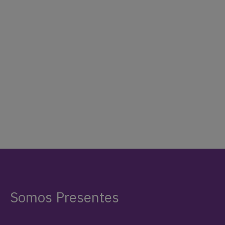
Apostamos a un periodismo capaz de
adentrarse en los territorios y la
investigación exhaustiva, aliado a
nuevas tecnologías y formatos
narrativos. Queremos que lxs
protagonistas, sus historias y sus
luchas, estén presentes.
APOYANOS
SEGUINOS