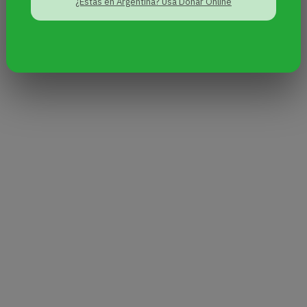
¿Estás en Argentina? Usa Donar Online
«Somos unidad en la sororidad y estamos
construyendo poder feminista y popular, aquí en
nuestro barrio, en esta pequeña Américalatina.
¡Somos la Asamblea Feminista, ORGULLOSAS
DE LA SEGUNDA MARCHA DEL ORGULLO
TRANS VILLERA PLURINACIONAL!».