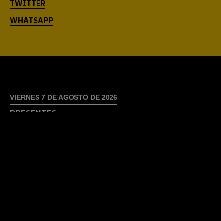
SUSCRIBITE
AL NEWSLETTER
APOYANOS
Diseño
ZKYSKY
- Desarrollado por
Enjambre
Bit
y
HemisferioWeb