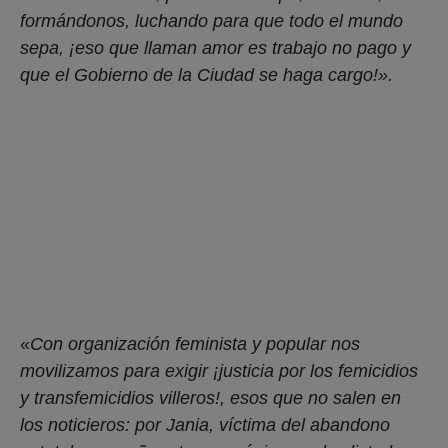
formándonos, luchando para que todo el mundo
sepa, ¡eso que llaman amor es trabajo no pago y
que el Gobierno de la Ciudad se haga cargo!».
«
Con organización feminista y popular nos
movilizamos para exigir ¡justicia por los femicidios
y transfemicidios villeros!, esos que no salen en
los noticieros: por Jania, víctima del abandono
estatal, compañera trans anónima en los listados
de muertxs por COVID – 19, por Michu,
compañera trans de nuestra villa hermana de
Barracas, por Daiana, por Liliana, por Florencia y
por todas y todes!
«.