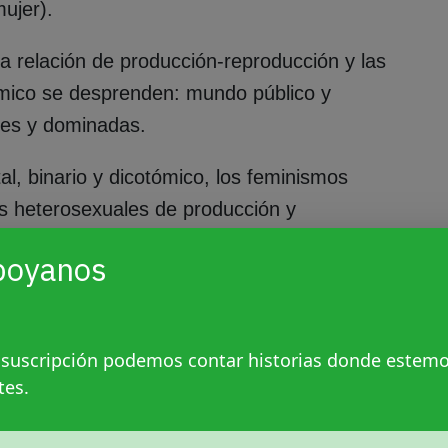
ujer).
a relación de producción-reproducción y las
ómico se desprenden: mundo público y
res y dominadas.
l, binario y dicotómico, los feminismos
os heterosexuales de producción y
 que el ingreso a los feminismos de
poyanos
unción de las opresiones y violencias
iologicista en la cual si naciste con
 suscripción podemos contar historias donde estem
tes.
tás obligada o obligado a
ser
de tal o cual
 no advierten la artificialidad de su propio