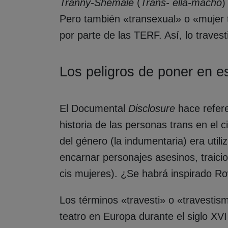
Tranny-Shemale
(
Trans- ella-macho
)
Pero también «transexual» o «mujer
por parte de las TERF. Así, lo travest
Los peligros de poner en e
El Documental
Disclosure
hace refere
historia de las personas trans en el 
del género (la indumentaria) era util
encarnar personajes asesinos, traicio
cis mujeres). ¿Se habrá inspirado Row
Los términos «travesti» o «travestism
teatro en Europa durante el siglo XV