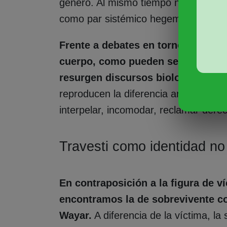
género. Al mismo tiempo no registran
como par sistémico hegemónico con 
Frente a debates en torno a la pro
cuerpo, como pueden ser los debat
resurgen discursos biologicistas
q
reproducen la diferencia anatómica 
interpelar, incomodar, reclamar derec
Travesti como identidad no 
En contraposición a la figura de 
encontramos la de sobrevivente co
Wayar.
A diferencia de la víctima, la 