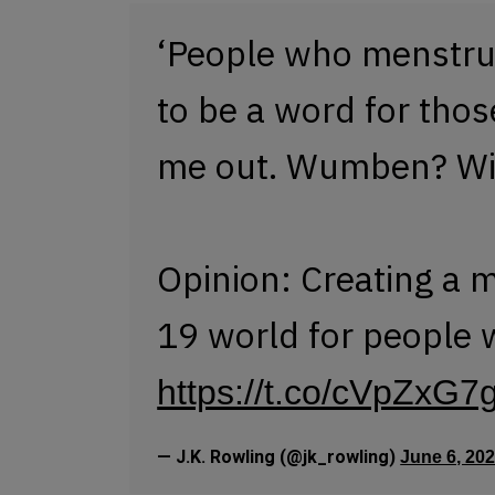
‘People who menstrua
to be a word for tho
me out. Wumben? 
Opinion: Creating a 
19 world for people
https://t.co/cVpZxG7
— J.K. Rowling (@jk_rowling)
June 6, 20