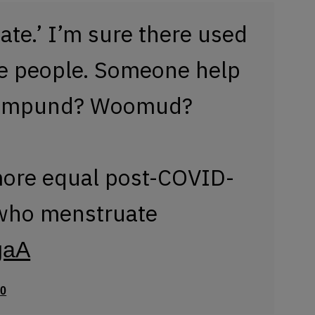
te.’ I’m sure there used
se people. Someone help
Wimpund? Woomud?
more equal post-COVID-
 who menstruate
gaA
20