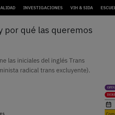
ALIDAD
INVESTIGACIONES
VIH & SIDA
ESCUE
 y por qué las queremos
 las iniciales del inglés Trans
minista radical trans excluyente).
OPIN
DER
es
Comp