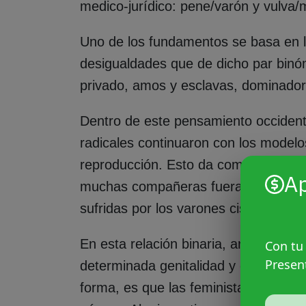
medico-jurídico: pene/varón y vulva/m
Uno de los fundamentos se basa en l
desigualdades que de dicho par bin
privado, amos y esclavas, dominado
Dentro de este pensamiento occidenta
radicales continuaron con los model
reproducción. Esto da como resultado
A
muchas compañeras fuera desde la as
sufridas por los varones cis.
En esta relación binaria, artificial y b
Con tu
Presen
determinada genitalidad y órganos es
forma, es que las feministas radicales