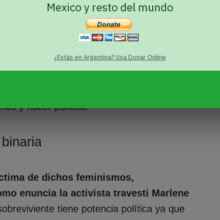
 las violencias que reproducen y ejercen
Mexico y resto del mundo
la comunidad trans.
ductividad y la reproductividad del
¿Estás en Argentina? Usa Donar Online
es por el derecho al aborto, es que
ue encuentran sus bases a la vez que
de dicho par sistémico como único modo de
hos y hacer política.
binaria
víctima de dichos feminismos,
mo enuncia la activista travesti Marlene
sobreviviente tiene potencia política ya que