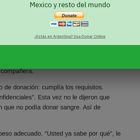
Mexico y resto del mundo
s de morir, Marcela se había puesto peor”,
¿Estás en Argentina? Usa Donar Online
 urgencia una nueva cantidad de plaquetas
mia linfoblástica. Eliza se dirigió al centro
ersonas con el fin de que también
su compañera.
ro de donación: cumplía los requisitos.
nfidenciales”. Esta vez no le dijeron que
n que no podía donar sangre. Así de
l peso adecuado. “Usted ya sabe por qué”, le