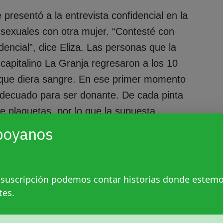
 presentó a la entrevista confidencial en la
s sexuales con otra mujer. “Contesté con
dencial”, dice Eliza. Las personas que la
 capitalino La Granja regresaron a los 10
e que diera sangre. En ese primer momento
decuado para ser donante. De cada pinta
e plaquetas, por lo que la supuesta
riesgo al momento de proveer esos
poyanos
bía conseguido que conocidxs suyos donaran
 suscripción podemos contar historias donde estem
nfoblástica, como el de Marcela, se
tes.