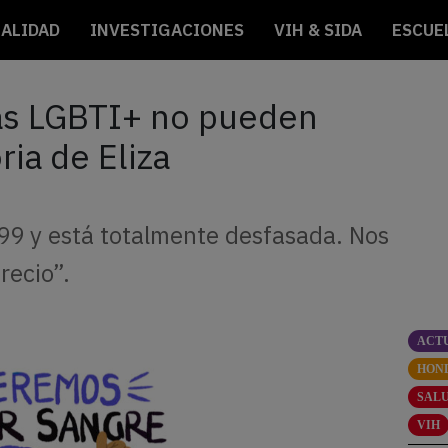
ALIDAD
INVESTIGACIONES
VIH & SIDA
ESCUE
as LGBTI+ no pueden
ria de Eliza
99 y está totalmente desfasada. Nos
recio”.
ACT
HON
SAL
VIH