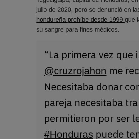
julio de 2020, pero se denunció en 
hondureña prohíbe desde 1999
que l
su sangre para fines médicos.
“La primera vez que 
me rec
@cruzrojahon
Necesitaba donar co
pareja necesitaba tr
permitieron por ser l
puede ten
#Honduras