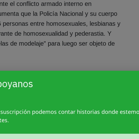
nte el conflicto armado interno en
menta que la Policía Nacional y su cuerpo
6 personas entre homosexuales, lesbianas y
vante de homosexualidad y pederastia. Y
elas de modelaje” para luego ser objeto de
onchita Alonso
poyanos
e habían firmado los acuerdos de paz en
uramente discriminadas incluso por los
 suscripción podemos contar historias donde estem
z Sologaistoa, fundador y director de
tes.
 promueve los derechos humanos de la
resión de seriedad, que, en sus inicios fue