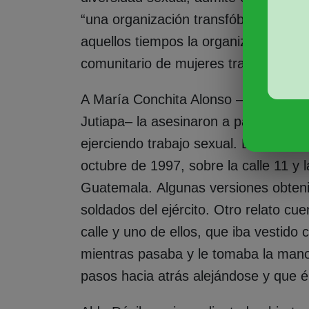
“una organización transfóbica”. El ac
aquellos tiempos la organización Roda
comunitario de mujeres trans en esa
A María Conchita Alonso –una mujer t
Jutiapa– la asesinaron a pasos de la
ejerciendo trabajo sexual. El transfem
octubre de 1997, sobre la calle 11 y 
Guatemala. Algunas versiones obteni
soldados del ejército. Otro relato c
calle y uno de ellos, que iba vestido c
mientras pasaba y le tomaba la man
pasos hacia atrás alejándose y que él