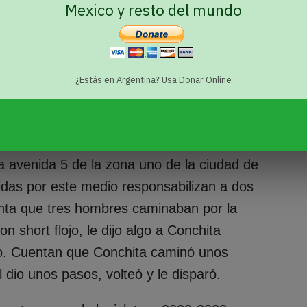
Mexico y resto del mundo
tivista Israel Boanerges afirma que en
linda era la única que apoyó el desarrollo
 época.
¿Estás en Argentina? Usa Donar Online
rans de 23 años Alonzo, originaria de
 organización Oasis, mientras sobrevivía
inicidio se perpetró el jueves 2 de
la avenida 5 de la zona uno de la ciudad de
das por este medio responsabilizan a dos
uenta que tres hombres caminaban por la
on short flojo, le dijo algo a Conchita
o. Cuentan que Conchita caminó unos
 dio unos pasos, volteó y le disparó.