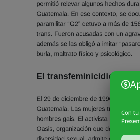
permitió relevar algunos hechos dura
Guatemala. En ese contexto, se docu
paramilitar “G2” detuvo a más de 15
trans. Fueron acusadas con un agra
además se las obligó a imitar “pasar
burla, maltrato físico y psicológico.
E
l
transfeminicidio de C
A
El 29 de diciembre de 1996 recién s
Guatemala. Las mujeres trans eran d
Con tu
hombres gais. El activista Jorge Lópe
Presen
Oasis, organización que desde 1993
diversidad sexual, admite con una exp