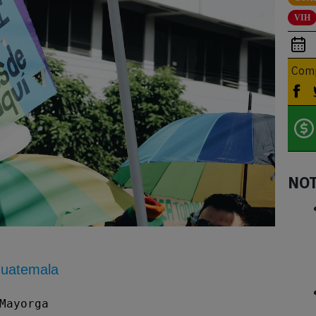
VIH
Comp
NO
Guatemala
Mayorga