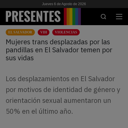
Jueves 6 de Agosto de 2026
EL SALVADOR
VIH
VIOLENCIAS
ACTUALIDAD
Mujeres trans desplazadas por las
pandillas en El Salvador temen por
INVESTIGACIONES
sus vidas
VIH & SIDA
ESCUELA
Los desplazamientos en El Salvador
NOSOTRES
por motivos de identidad de género y
orientación sexual aumentaron un
APOYANOS
50% en el último año.
ES
EN