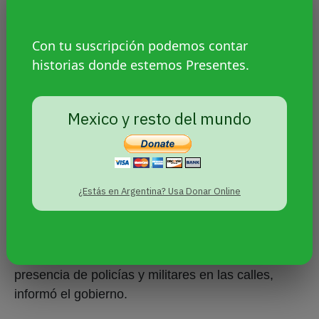
no salía, yo estaba cayendo en una gran
depresión, pasaba con dolores de cabeza,
Con tu suscripción podemos contar
escuchaba ruidos y percibía que ellos (las
historias donde estemos Presentes.
pandillas) iban a buscarme a mí”, dijo Virginia.
Los tipos de violencia que COMCAVIS TRANS
Mexico y resto del mundo
registra en las entrevistas de las victimas son:
amenaza directa en un 36%; lesiones personales,
extorsión en un 18% respectivamente y violación
sexual en un 8%. (Acá faltan datos 80% da)
¿Estás en Argentina? Usa Donar Online
El Salvador se redujo el número de homicidios
62,5% en los primeros seis meses del año, frente
al mismo período del año previo por una mayor
presencia de policías y militares en las calles,
informó el gobierno.