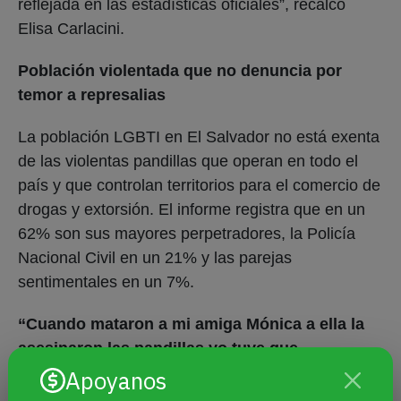
reflejada en las estadísticas oficiales”, recalcó
Elisa Carlacini.
Población violentada que no denuncia por
temor a represalias
La población LGBTI en El Salvador no está exenta
de las violentas pandillas que operan en todo el
país y que controlan territorios para el comercio de
drogas y extorsión. El informe registra que en un
62% son sus mayores perpetradores, la Policía
Nacional Civil en un 21% y las parejas
sentimentales en un 7%.
“Cuando mataron a mi amiga Mónica a ella la
asesinaron las pandillas yo tuve que
encerrarme en mi casa, yo pasé alrededor de
Apoyanos
siete a ocho meses encerrada en mi cuarto, yo