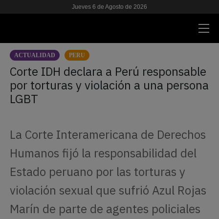
Jueves 6 de Agosto de 2026
ACTUALIDAD
PERU
ACTUALIDAD
Corte IDH declara a Perú responsable
por torturas y violación a una persona
INVESTIGACIONES
LGBT
VIH & SIDA
ESCUELA
La Corte Interamericana de Derechos
NOSOTRES
Humanos fijó la responsabilidad del
Estado peruano por las torturas y
APOYANOS
violación sexual que sufrió Azul Rojas
Marín de parte de agentes policiales
ES
EN