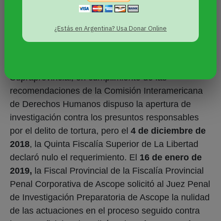
recurre a instancias internacionales.
[LEE TAMBIÉN:
Por primera vez la violencia
¿Estás en Argentina? Usa Donar Online
contra personas LGBT llega a la Corte IDH
]
20 de noviembre de 2018,
la Segunda Fiscalía
Supraprovincial, en cumplimiento de las
recomendaciones de la Comisión Interamericana
de Derechos Humanos dispuso la apertura de
investigación contra los presuntos responsables
por el delito de tortura, pero el
4 de diciembre de
2018
, la Quinta Fiscalía Superior de La Libertad
declaró nulo el requerimiento. El
16 de enero de
2019,
la Fiscal Provincial de la Fiscalía Provincial
Penal Corporativa de Ascope solicitó al Juez Penal
de Investigación Preparatoria de Ascope la nulidad
de las actuaciones en el proceso seguido contra