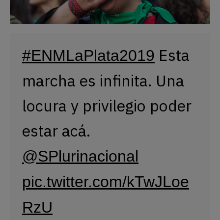
 Esta 
#ENMLaPlata2019
marcha es infinita. Una 
locura y privilegio poder 
estar acá. 
@SPlurinacional
pic.twitter.com/kTwJLoe
RzU