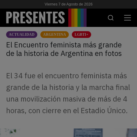
Viernes 7 de Agosto de 2026
ACTUALIDAD
ARGENTINA
LGBTI+
ACTUALIDAD
El Encuentro feminista más grande
de la historia de Argentina en fotos
INVESTIGACIONES
VIH & SIDA
El 34 fue el encuentro feminista más
ESCUELA
grande de la historia y la marcha final
NOSOTRES
una movilización masiva de más de 4
horas, con cierre en el Estadio Único.
APOYANOS
ES
EN