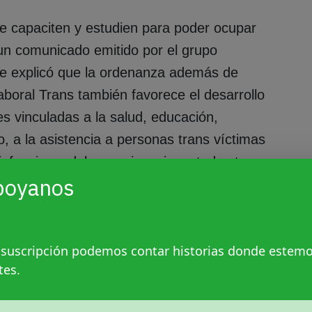
se capaciten y estudien para poder ocupar
un comunicado emitido por el grupo
se explicó que la ordenanza además de
boral Trans también favorece el desarrollo
s vinculadas a la salud, educación,
o, a la asistencia a personas trans víctimas
infancias, adolescencias y juventudes trans
poyanos
 la Dirección de Diversidad Sexual y
ría General y de Derechos Humanos de la
 suscripción podemos contar historias donde estem
tes.