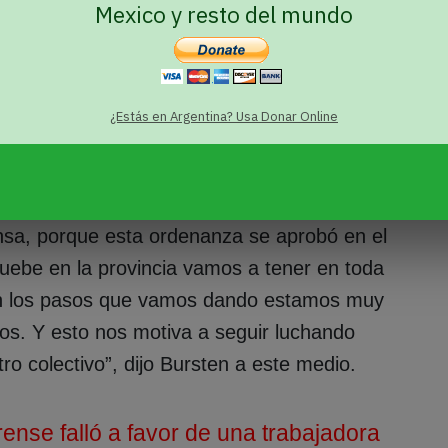
Mexico y resto del mundo
 año se obtuvo media sanción en la Cámara
y que promueve derechos laborales para el
a aprobación de la ordenanza en el Concejo
¿Estás en Argentina? Usa Donar Online
desde el movimiento de las disidencias
e autoría de la diputada Emilce Pross-
do.
ensa, porque esta ordenanza se aprobó en el
uebe en la provincia vamos a tener en toda
 Con los pasos que vamos dando estamos muy
os. Y esto nos motiva a seguir luchando
o colectivo”, dijo Bursten a este medio.
ense falló a favor de una trabajadora