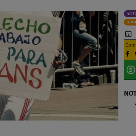
ACT
ARG
Comp
NO