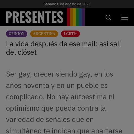
Sábado 8 de Agosto de 2026
OPINIÓN
ARGENTINA
LGBTI+
ACTUALIDAD
La vida después de ese mail: así salí
del clóset
INVESTIGACIONES
VIH & SIDA
Ser gay, crecer siendo gay, en los
ESCUELA
años noventa y en un pueblo es
NOSOTRES
complicado. No hay autoestima ni
optimismo que pueda contra la
APOYANOS
variedad de señales que en
simultáneo te indican que apartarse
ES
EN