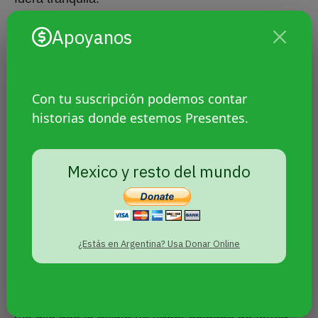
Apoyanos
Y empecé a recordar. Recordé cuando Carlos,
interesado en valorizar mis deseos, me
preguntaba si tal o cual pibe me gustaba. Cuando
Fede, menos deconstruido pero muy esforzado,
Con tu suscripción podemos contar
me aseguró que si un chabón me hacía sufrir lo
historias donde estemos Presentes.
iba a cagar a trompadas. Me acordé cuando tomé
el primer ansiolítico que me recetaron para bajar la
angustia, de la cara de pena con la que me miró
Mexico y resto del mundo
Sabri mientras intentaba medio dopado intervenir
en un seminario y de cómo abandoné las pastis
porque me hacían sentir estúpido. Prefería sentir
por más que doliera a andar por la vida
¿Estás en Argentina? Usa Donar Online
anestesiado. Las piezas empezaron a encajar.
Hace unos días en Azul, durante una cena, papá
me dijo que le afligía no haber actuado de forma