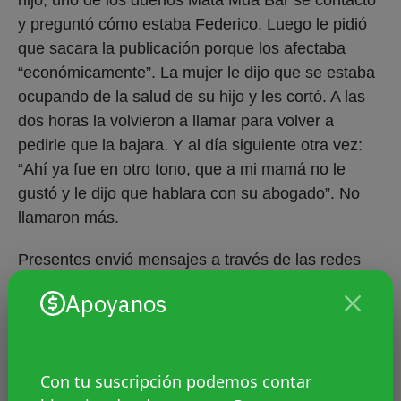
hijo, uno de los dueños Mata Mua Bar se contactó
y preguntó cómo estaba Federico. Luego le pidió
que sacara la publicación porque los afectaba
“económicamente”. La mujer le dijo que se estaba
ocupando de la salud de su hijo y les cortó. A las
dos horas la volvieron a llamar para volver a
pedirle que la bajara. Y al día siguiente otra vez:
“Ahí ya fue en otro tono, que a mi mamá no le
gustó y le dijo que hablara con su abogado”. No
llamaron más.
Presentes envió mensajes a través de las redes
sociales y del teléfono que figura en su página
Apoyanos
pero no recibió ninguna respuesta. El boliche
publicó en su Facebook un posteo con
consideraciones generales sobre la no
Con tu suscripción podemos contar
discriminación pero nada dijo de cómo ocurrieron