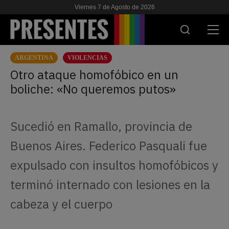
Viernes 7 de Agosto de 2026
ARGENTINA
VIOLENCIAS
ACTUALIDAD
Otro ataque homofóbico en un
boliche: «No queremos putos»
INVESTIGACIONES
VIH & SIDA
Sucedió en Ramallo, provincia de
ESCUELA
Buenos Aires. Federico Pasquali fue
NOSOTRES
expulsado con insultos homofóbicos y
terminó internado con lesiones en la
APOYANOS
cabeza y el cuerpo
ES
EN