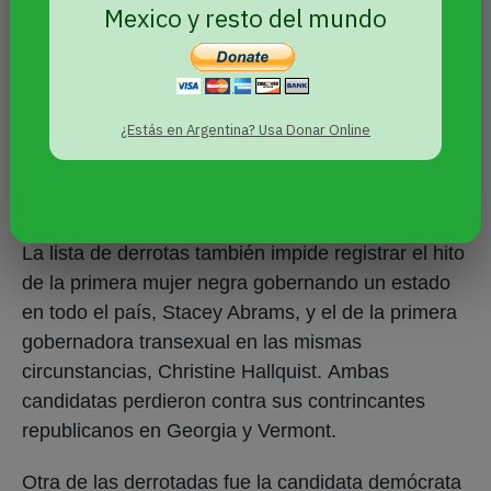
republicana, Jeannete Nuñez, será la primera
Mexico y resto del mundo
vicegobernadora de origen cubano de Florida.
Nuñez no habría sido pionera en su cargo si el
demócrata Andrew Gilum hubiera ganado la
¿Estás en Argentina? Usa Donar Online
batalla en Florida, pero aún así se habría
registrado otra primera vez histórica: la del primer
gobernador negro en ese estado.
La lista de derrotas también impide registrar el hito
de la primera mujer negra gobernando un estado
en todo el país, Stacey Abrams, y el de la primera
gobernadora transexual en las mismas
circunstancias, Christine Hallquist. Ambas
candidatas perdieron contra sus contrincantes
republicanos en Georgia y Vermont.
Otra de las derrotadas fue la candidata demócrata