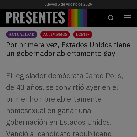
Jueves 6 de Agosto de 2026
ACTUALIDAD
ACTIVISMOS
LGBTI+
ACTUALIDAD
Por primera vez, Estados Unidos tiene
un gobernador abiertamente gay
INVESTIGACIONES
VIH & SIDA
El legislador demócrata Jared Polis,
ESCUELA
de 43 años, se convirtió ayer en el
NOSOTRES
primer hombre abiertamente
homosexual en ganar una
APOYANOS
gobernación en Estados Unidos.
Venció al candidato republicano
ES
EN