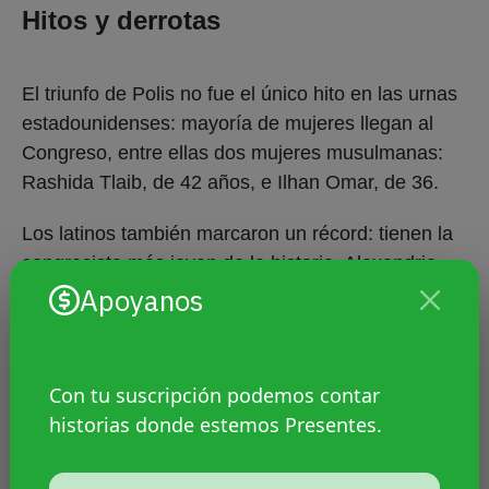
Hitos y derrotas
El triunfo de Polis no fue el único hito en las urnas
estadounidenses: mayoría de mujeres llegan al
Congreso, entre ellas dos mujeres musulmanas:
Rashida Tlaib, de 42 años, e Ilhan Omar, de 36.
Los latinos también marcaron un récord: tienen la
congresista más joven de la historia. Alexandria
Apoyanos
Ocasio-Cortez, demócrata latina y de 29 años, se
convirtió anoche en la congresista más joven de la
historia de Estados Unidos.
Con tu suscripción podemos contar
También la demócrata Ayanna Pressley se
historias donde estemos Presentes.
convirtió en la primera mujer negra en representar
al estado de Massachusetts, y una candidata