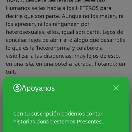
TRANS, desde la Secretaría de Derechos
Humanos se les habla a los HETEROS para
decirle que son parte. Aunque no los maten, ni
los apresen, ni los ninguneen por
heterosexuales, ellos, igual son parte. Lejos de
conciliar, lejos de abrir al diálogo que desarrolle
lo que es la ‘heteronorma’ y colabore a
visibilizar a las disidencias, muy lejos de esto,
en una isla, en una botella lacrada, flotando: un
tuit.
Apoyanos
Lo que no dicen
Mañana seguramente ese tuit pase al olvido.
Con tu suscripción podemos contar
Mañana quizás desde la Secretaría de Derechos
historias donde estemos Presentes.
Humanos no vuelvan a tuitear subsanando este