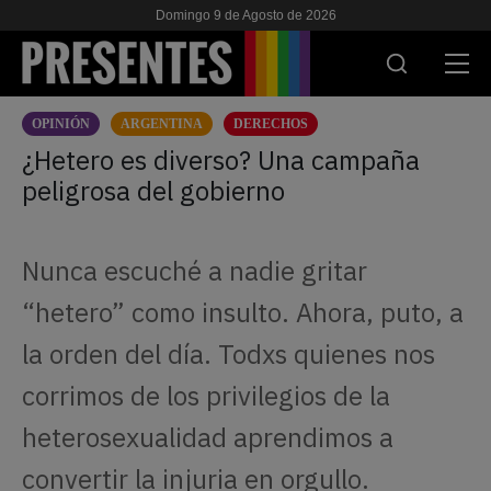
Domingo 9 de Agosto de 2026
OPINIÓN
ARGENTINA
DERECHOS
ACTUALIDAD
¿Hetero es diverso? Una campaña
peligrosa del gobierno
INVESTIGACIONES
VIH & SIDA
Nunca escuché a nadie gritar
ESCUELA
“hetero” como insulto. Ahora, puto, a
NOSOTRES
la orden del día. Todxs quienes nos
corrimos de los privilegios de la
APOYANOS
heterosexualidad aprendimos a
convertir la injuria en orgullo.
ES
EN